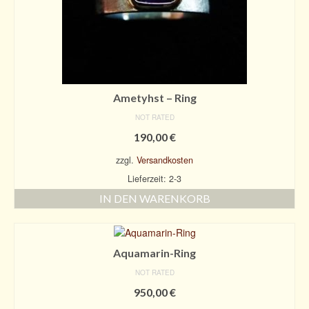
Ohrschmuck
Edles aus der Tierwelt
Edelsteine
Über mich
Ametyhst – Ring
NOT RATED
Kontakt
190,00
€
Mein Konto
zzgl.
Versandkosten
Lieferzeit: 2-3
Konto-Details
IN DEN WARENKORB
Bestellungen
0 Artikel
Aquamarin-Ring
NOT RATED
950,00
€