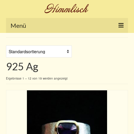
Menü
Home
Galerie
925 Ag
Nikola´s Blog
Shop
Ergebnisse 1 – 12 von 19 werden angezeigt
Ringe
Armschmuck
Anhänger
Ketten und Colliers