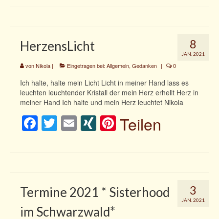
8
HerzensLicht
JAN. 2021
von
Nikola
|
Eingetragen bei:
Allgemein
,
Gedanken
|
0
Ich halte, halte mein Licht Licht in meiner Hand lass es
leuchten leuchtender Kristall der mein Herz erhellt Herz in
meiner Hand Ich halte und mein Herz leuchtet Nikola
Facebook
Twitter
Email
XING
Pinterest
Teilen
3
Termine 2021 * Sisterhood
JAN. 2021
im Schwarzwald*