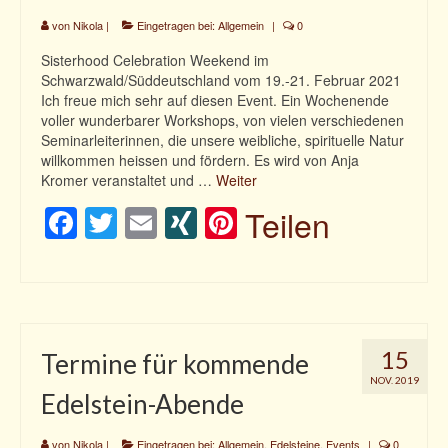
von
Nikola
|
Eingetragen bei:
Allgemein
|
0
Sisterhood Celebration Weekend im
Schwarzwald/Süddeutschland vom 19.-21. Februar 2021
Ich freue mich sehr auf diesen Event. Ein Wochenende
voller wunderbarer Workshops, von vielen verschiedenen
Seminarleiterinnen, die unsere weibliche, spirituelle Natur
willkommen heissen und fördern. Es wird von Anja
Kromer veranstaltet und …
Weiter
Facebook
Twitter
Email
XING
Pinterest
Teilen
15
Termine für kommende
NOV. 2019
Edelstein-Abende
von
Nikola
|
Eingetragen bei:
Allgemein
,
Edelsteine
,
Events
|
0