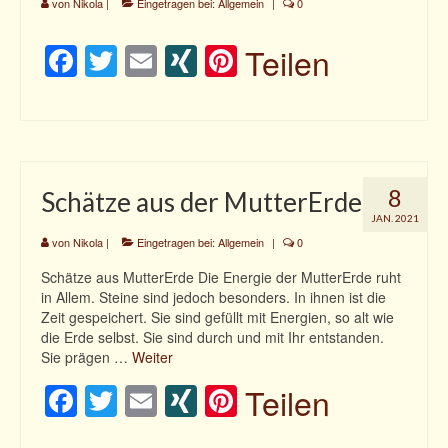
von
Nikola
|
Eingetragen bei:
Allgemein
|
0
Facebook
Twitter
Email
XING
Pinterest
Teilen
8
Schätze aus der MutterErde
JAN. 2021
von
Nikola
|
Eingetragen bei:
Allgemein
|
0
Schätze aus MutterErde Die Energie der MutterErde ruht
in Allem. Steine sind jedoch besonders. In ihnen ist die
Zeit gespeichert. Sie sind gefüllt mit Energien, so alt wie
die Erde selbst. Sie sind durch und mit Ihr entstanden.
Sie prägen …
Weiter
Facebook
Twitter
Email
XING
Pinterest
Teilen