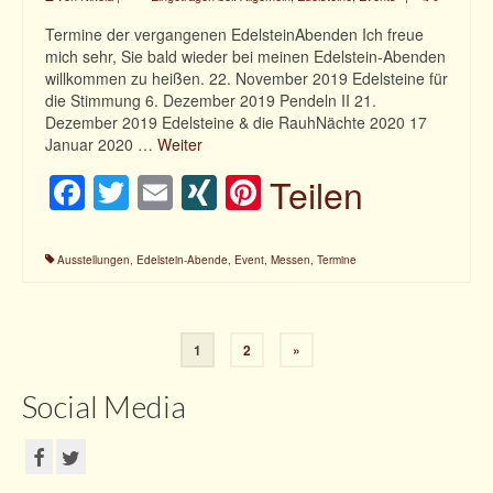
Termine der vergangenen EdelsteinAbenden Ich freue
mich sehr, Sie bald wieder bei meinen Edelstein-Abenden
willkommen zu heißen. 22. November 2019 Edelsteine für
die Stimmung 6. Dezember 2019 Pendeln II 21.
Dezember 2019 Edelsteine & die RauhNächte 2020 17
Januar 2020 …
Weiter
Facebook
Twitter
Email
XING
Pinterest
Teilen
Ausstellungen
,
Edelstein-Abende
,
Event
,
Messen
,
Termine
1
2
»
Beitragsnavigation
Social Media