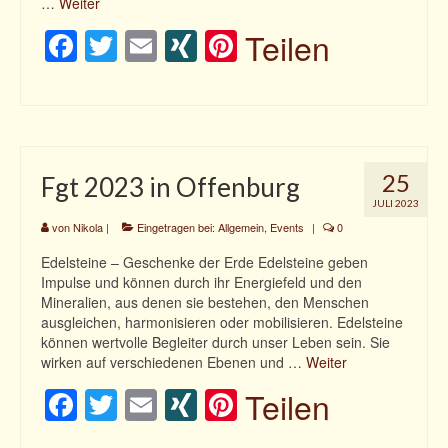
…
Weiter
Facebook
Twitter
Email
XING
Pinterest
Teilen
25
Fgt 2023 in Offenburg
JULI 2023
von
Nikola
|
Eingetragen bei:
Allgemein
,
Events
|
0
Edelsteine – Geschenke der Erde Edelsteine geben
Impulse und können durch ihr Energiefeld und den
Mineralien, aus denen sie bestehen, den Menschen
ausgleichen, harmonisieren oder mobilisieren. Edelsteine
können wertvolle Begleiter durch unser Leben sein. Sie
wirken auf verschiedenen Ebenen und …
Weiter
Facebook
Twitter
Email
XING
Pinterest
Teilen