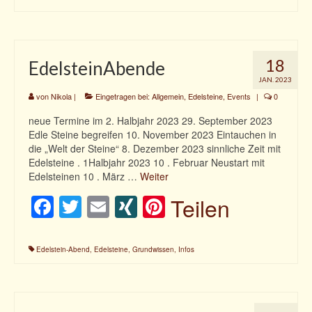
18
EdelsteinAbende
JAN. 2023
von
Nikola
|
Eingetragen bei:
Allgemein
,
Edelsteine
,
Events
|
0
neue Termine im 2. Halbjahr 2023 29. September 2023
Edle Steine begreifen 10. November 2023 Eintauchen in
die „Welt der Steine“ 8. Dezember 2023 sinnliche Zeit mit
Edelsteine . 1Halbjahr 2023 10 . Februar Neustart mit
Edelsteinen 10 . März …
Weiter
Facebook
Twitter
Email
XING
Pinterest
Teilen
Edelstein-Abend
,
Edelsteine
,
Grundwissen
,
Infos