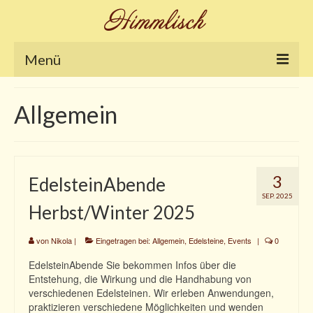
Menü
Home
Allgemein
Galerie
Nikola´s Blog
3
EdelsteinAbende
Shop
SEP. 2025
Herbst/Winter 2025
Ringe
Armschmuck
von
Nikola
|
Eingetragen bei:
Allgemein
,
Edelsteine
,
Events
|
0
EdelsteinAbende Sie bekommen Infos über die
Anhänger
Entstehung, die Wirkung und die Handhabung von
verschiedenen Edelsteinen. Wir erleben Anwendungen,
Ketten und Colliers
praktizieren verschiedene Möglichkeiten und wenden