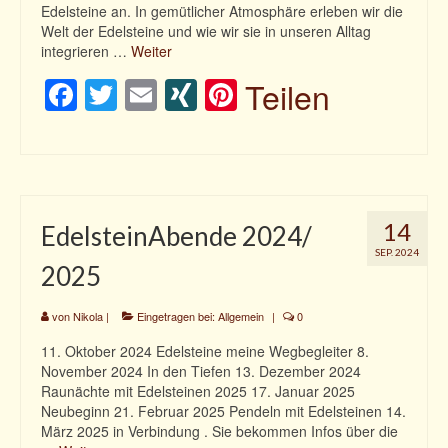
Edelsteine an. In gemütlicher Atmosphäre erleben wir die
Ohrschmuck
Welt der Edelsteine und wie wir sie in unseren Alltag
integrieren …
Weiter
Edles aus der Tierwelt
Facebook
Twitter
Email
XING
Pinterest
Teilen
Edelsteine
Über mich
Kontakt
Mein Konto
14
EdelsteinAbende 2024/
SEP. 2024
Konto-Details
2025
Bestellungen
von
Nikola
|
Eingetragen bei:
Allgemein
|
0
0 Artikel
11. Oktober 2024 Edelsteine meine Wegbegleiter 8.
November 2024 In den Tiefen 13. Dezember 2024
Raunächte mit Edelsteinen 2025 17. Januar 2025
Neubeginn 21. Februar 2025 Pendeln mit Edelsteinen 14.
März 2025 in Verbindung . Sie bekommen Infos über die