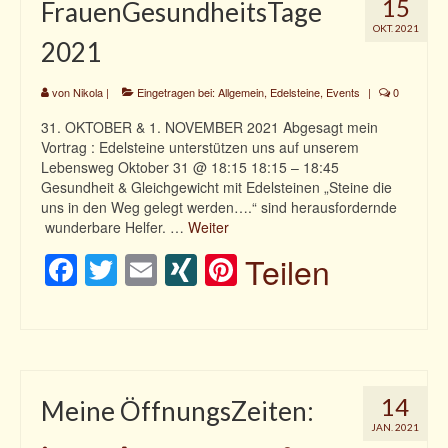
15
FrauenGesundheitsTage
OKT. 2021
2021
von
Nikola
|
Eingetragen bei:
Allgemein
,
Edelsteine
,
Events
|
0
31. OKTOBER & 1. NOVEMBER 2021 Abgesagt mein
Vortrag : Edelsteine unterstützen uns auf unserem
Lebensweg Oktober 31 @ 18:15 18:15 – 18:45
Gesundheit & Gleichgewicht mit Edelsteinen „Steine die
uns in den Weg gelegt werden….“ sind herausfordernde
wunderbare Helfer. …
Weiter
Facebook
Twitter
Email
XING
Pinterest
Teilen
14
Meine ÖffnungsZeiten:
JAN. 2021