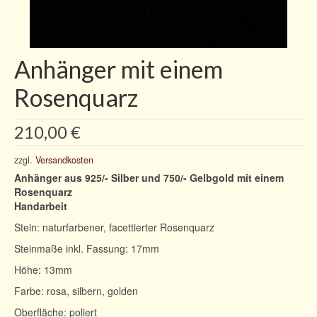
Ohrschmuck
Edles aus der Tierwelt
Anhänger mit einem
Edelsteine
Rosenquarz
Über mich
210,00
€
Kontakt
Mein Konto
zzgl.
Versandkosten
Anhänger aus 925/- Silber und 750/- Gelbgold mit einem
Konto-Details
Rosenquarz
Handarbeit
Bestellungen
Stein: naturfarbener, facettierter Rosenquarz
0 Artikel
Steinmaße inkl. Fassung: 17mm
Höhe: 13mm
Farbe: rosa, silbern, golden
Oberfläche: poliert