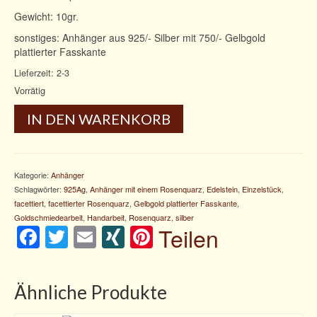
Gewicht: 10gr.
sonstiges: Anhänger aus 925/- Silber mit 750/- Gelbgold
plattierter Fasskante
Lieferzeit: 2-3
Vorrätig
IN DEN WARENKORB
Kategorie:
Anhänger
Schlagwörter:
925Ag
,
Anhänger mit einem Rosenquarz
,
Edelstein
,
Einzelstück
,
facettiert
,
facettierter Rosenquarz
,
Gelbgold plattierter Fasskante
,
Goldschmiedearbeit
,
Handarbeit
,
Rosenquarz
,
silber
Facebook
Twitter
Email
XING
Pinterest
Teilen
Ähnliche Produkte