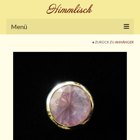
Menü
ZURÜCK ZU
ANHÄNGER
Home
Galerie
Nikola´s Blog
Shop
Ringe
Armschmuck
Anhänger
Ketten und Colliers