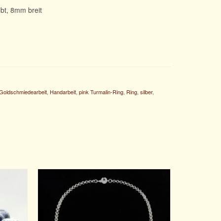
bt, 8mm breit
Goldschmiedearbeit
,
Handarbeit
,
pink Turmalin-Ring
,
Ring
,
silber
,
st