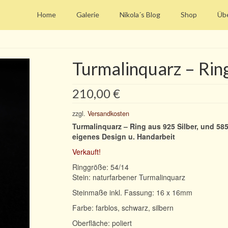
Home
Galerie
Nikola´s Blog
Shop
Übe
Turmalinquarz – Rin
210,00
€
zzgl.
Versandkosten
Turmalinquarz – Ring aus 925 Silber, und 58
eigenes Design u. Handarbeit
Verkauft!
Ringgröße: 54/14
Stein: naturfarbener Turmalinquarz
Steinmaße inkl. Fassung: 16 x 16mm
Farbe: farblos, schwarz, silbern
Oberfläche: poliert