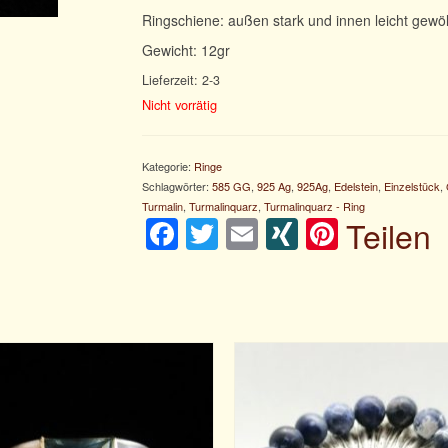
Ringschiene: außen stark und innen leicht gewöl
Gewicht: 12gr
Lieferzeit: 2-3
Nicht vorrätig
Kategorie:
Ringe
Schlagwörter:
585 GG
,
925 Ag
,
925Ag
,
Edelstein
,
Einzelstück
,
Turmalin
,
Turmalinquarz
,
Turmalinquarz - Ring
Facebook
Twitter
Email
XING
Pintere
Teilen