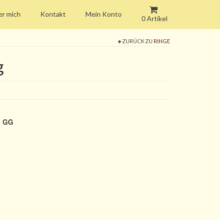
r mich
Kontakt
Mein Konto
0 Artikel
ZURÜCK ZU
RINGE
g
5 GG