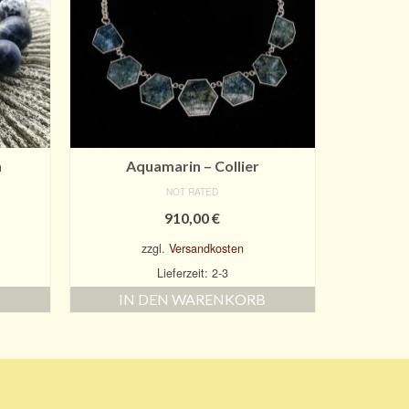
h
Aquamarin – Collier
NOT RATED
910,00
€
zzgl.
Versandkosten
Lieferzeit: 2-3
IN DEN WARENKORB