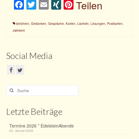
Facebook
Twitter
Email
XING
Pinterest
Teilen
Ohrschmuck
Edles aus der Tierwelt
berühren
,
Gedanken
,
Gespräche
,
Karten
,
Lächeln
,
Lösungen
,
Postkarten
,
zwinkern
Edelsteine
Über mich
Social Media
Kontakt
Mein Konto
Konto-Details
Suche
nach:
Bestellungen
0 Artikel
Letzte Beiträge
Termine 2026 * EdelsteinAbende
22. Januar 2026