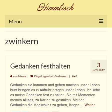
Menü
Home
zwinkern
Galerie
Nikola´s Blog
3
Gedanken festhalten
Shop
NOV. 2017
Ringe
von
Nikola
|
Eingetragen bei:
Gedanken
|
0
Gedanken sie kommen und gehen machen unser Leben
Armschmuck
bunt bringen es in Aufruhr prägen unser Leben. Ich liebe
es meine Gedanken fest zu halten. Sie mit Momenten
Anhänger
meines Alltags, zu Karten zu gestalten. Meinen
Gedanken die Möglichkeit zu geben, länger …
Weiter
Ketten und Colliers